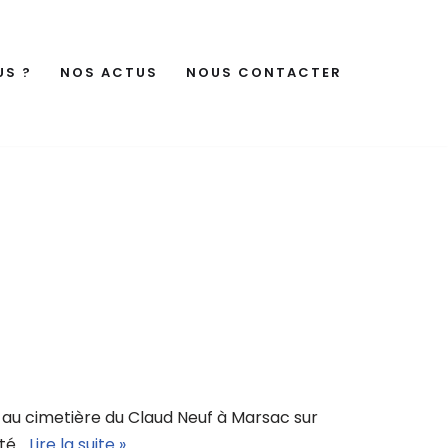
US ?
NOS ACTUS
NOUS CONTACTER
 au cimetière du Claud Neuf à Marsac sur
ité…
Lire la suite »