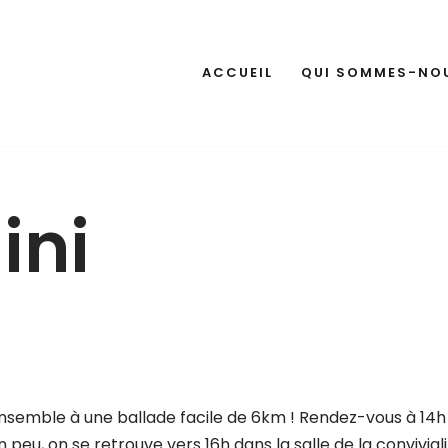
ACCUEIL
QUI SOMMES-NO
ini
ensemble à une ballade facile de 6km ! Rendez-vous à 14h
un peu, on se retrouve vers 16h dans la salle de la convivial