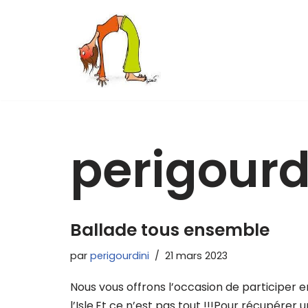
Aller
au
contenu
perigourd
Ballade tous ensemble
par
perigourdini
21 mars 2023
Nous vous offrons l’occasion de participer 
l’Isle.Et ce n’est pas tout !!!Pour récupérer 