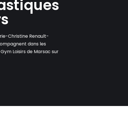
astiques
rs
arie-Christine Renault-
ccompagnent dans les
 Gym Loisirs de Marsac sur