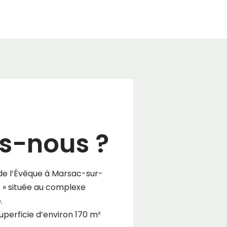
-nous ?
 de l’Évêque à Marsac-sur-
ac » située au complexe
.
uperficie d’environ 170 m²