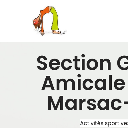
Aller
au
contenu
Section 
Amicale
Marsac-
Activités sportiv