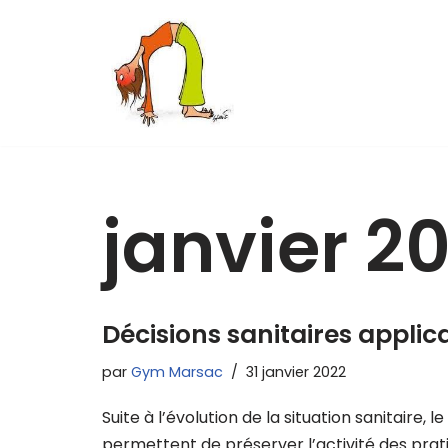
Aller
au
contenu
janvier 2
Décisions sanitaires applic
par
Gym Marsac
31 janvier 2022
Suite à l’évolution de la situation sanitair
permettent de préserver l’activité des prat